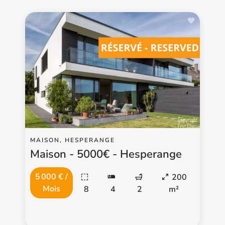
MAISON, HESPERANGE
Maison - 5000€ - Hesperange
5 000 € /
200
Mois
8
4
2
m²