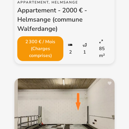
APPARTEMENT, HELMSANGE
Appartement - 2000 € -
Helmsange (commune
Walferdange)
2 300 € / Mois
(Charges
85
2
1
comprises)
m²