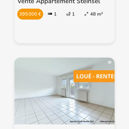
Vente Appartement Steinsel
395 000 €
1
1
48 m²