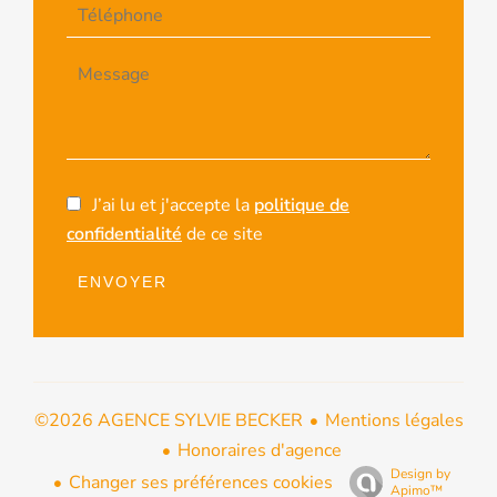
J’ai lu et j'accepte la
politique de
confidentialité
de ce site
ENVOYER
Mentions légales
©2026 AGENCE SYLVIE BECKER
Honoraires d'agence
Design by
Changer ses préférences cookies
Apimo™