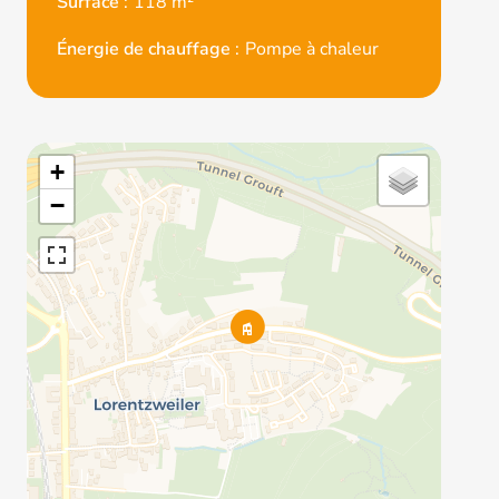
Surface
118 m²
Énergie de chauffage
Pompe à chaleur
+
−