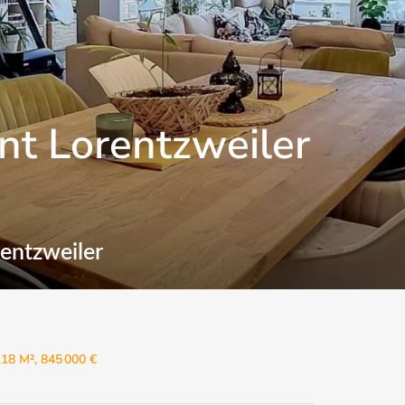
t Lorentzweiler
entzweiler
18 M², 845 000 €