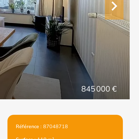
845 000 €
Référence
87048718