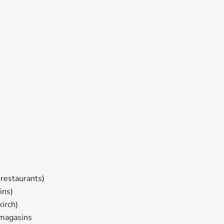
 restaurants)
ins)
irch)
 magasins