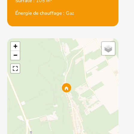
Surface
105 m²
Énergie de chauffage
Gaz
+
−