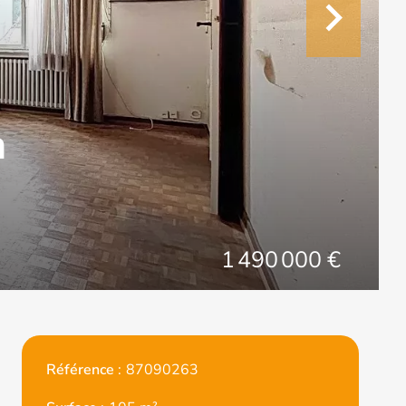
h
1 490 000 €
Référence
87090263